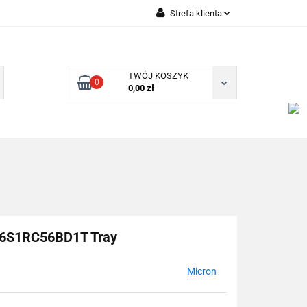
Strefa klienta
Zaloguj się
Zarejestruj się
TWÓJ KOSZYK
0
Dodaj zgłoszenie
0,00 zł
6S1RC56BD1T Tray
Micron