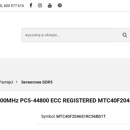
50, 603 577 613
WSZYSTKIE KATEGORIE DOSTĘPNE W SKLEPIE
KIE KATEGORIE DOSTĘPNE W SKLEPIE
Pamięci
Serwerowe DDR5
600MHz PC5-44800 ECC REGISTERED MTC40F204
Symbol:
MTC40F2046S1RC56BD1T