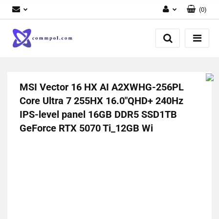
(
0
)
Zaloguj się
Zarejestruj się
Dodaj zgłoszenie
MSI Vector 16 HX AI A2XWHG-256PL
Core Ultra 7 255HX 16.0"QHD+ 240Hz
IPS-level panel 16GB DDR5 SSD1TB
GeForce RTX 5070 Ti_12GB Wi