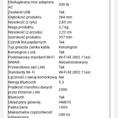
Obsługiwana moc adaptera
330 W
AC
Zasilanie USB
Tak
Głębokość produktu
284 mm
Wysokość (z tyłu)
2,85 cm
Waga produktu
2,7 kg
Wysokość (z przodu)
2,22 cm
Szerokość produktu
357 mm
Czytnik linii papilarnych
Tak
Typ gniazda zamka kabla
Kensington
Kensington Lock
Tak
Podstawowy standard Wi-Fi
Wi-Fi 6E (802.11ax)
WWAN
Niezainstalowany
Przewodowa sieć LAN
Tak
Standardy Wi- Fi
Wi-Fi 6E (802.11ax)
Łączność z siecią komórkową
Nie
Wersja Bluetooth
5.3
Prędkość transferu danych
2500
przez Ethernet LAN
Bluetooth
Tak
Układ płyty głównej
HM870
Paleta barw
100%
Maksymalna częstotliwość
240 Hz
odświeżania