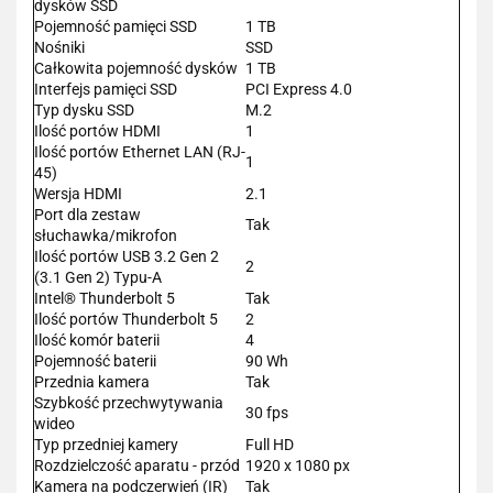
dysków SSD
Pojemność pamięci SSD
1 TB
Nośniki
SSD
Całkowita pojemność dysków
1 TB
Interfejs pamięci SSD
PCI Express 4.0
Typ dysku SSD
M.2
Ilość portów HDMI
1
Ilość portów Ethernet LAN (RJ-
1
45)
Wersja HDMI
2.1
Port dla zestaw
Tak
słuchawka/mikrofon
Ilość portów USB 3.2 Gen 2
2
(3.1 Gen 2) Typu-A
Intel® Thunderbolt 5
Tak
Ilość portów Thunderbolt 5
2
Ilość komór baterii
4
Pojemność baterii
90 Wh
Przednia kamera
Tak
Szybkość przechwytywania
30 fps
wideo
Typ przedniej kamery
Full HD
Rozdzielczość aparatu - przód
1920 x 1080 px
Kamera na podczerwień (IR)
Tak