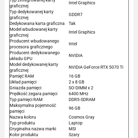
Intel Graphics
graficznej
Typ dedykowanej karty
GDDR7
graficznej
Dedykowana karta graficzna
Tak
Model wbudowanej karty
Intel Graphics
graficznej
Producent wbudowanego
Intel
procesora graficznego
Producent dedykowanego
NVIDIA
układu GPU
Model dedykowanej karty
NVIDIA GeForce RTX 5070 Ti
graficznej
Pamięć RAM
16 GB
Układ pamięci
2 x 8 GB
Gniazda pamięci
SO-DIMM x 2
Prędkość zegara pamięci
6400 MHz
Typ pamięci RAM
DDR5-SDRAM
Maksymalna pojemność
96 GB
pamięci
Nazwa koloru
Cosmos Gray
Typ produktu
Laptop
Oryginalna nazwa marki
MSI
Kolor produktu
Szary