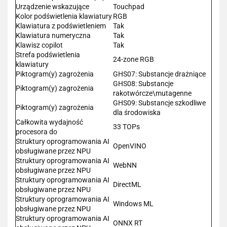
Urządzenie wskazujące
Touchpad
Kolor podświetlenia klawiatury
RGB
Klawiatura z podświetleniem
Tak
Klawiatura numeryczna
Tak
Klawisz copilot
Tak
Strefa podświetlenia
24-zone RGB
klawiatury
Piktogram(y) zagrożenia
GHS07: Substancje drażniące
GHS08: Substancje
Piktogram(y) zagrożenia
rakotwórcze\mutagenne
GHS09: Substancje szkodliwe
Piktogram(y) zagrożenia
dla środowiska
Całkowita wydajność
33 TOPs
procesora do
Struktury oprogramowania AI
OpenVINO
obsługiwane przez NPU
Struktury oprogramowania AI
WebNN
obsługiwane przez NPU
Struktury oprogramowania AI
DirectML
obsługiwane przez NPU
Struktury oprogramowania AI
Windows ML
obsługiwane przez NPU
Struktury oprogramowania AI
ONNX RT