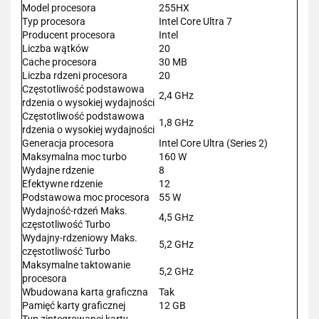
Model procesora
255HX
Typ procesora
Intel Core Ultra 7
Producent procesora
Intel
Liczba wątków
20
Cache procesora
30 MB
Liczba rdzeni procesora
20
Częstotliwość podstawowa
2,4 GHz
rdzenia o wysokiej wydajności
Częstotliwość podstawowa
1,8 GHz
rdzenia o wysokiej wydajności
Generacja procesora
Intel Core Ultra (Series 2)
Maksymalna moc turbo
160 W
Wydajne rdzenie
8
Efektywne rdzenie
12
Podstawowa moc procesora
55 W
Wydajność-rdzeń Maks.
4,5 GHz
częstotliwość Turbo
Wydajny-rdzeniowy Maks.
5,2 GHz
częstotliwość Turbo
Maksymalne taktowanie
5,2 GHz
procesora
Wbudowana karta graficzna
Tak
Pamięć karty graficznej
12 GB
Typ zintegrowanej karty