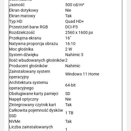
Jasność
500 cd/m²
Ekran dotykowy
Nie
Ekran matowy
Tak
Typ HD
Quad HD+
Przestrzeń barw RGB
DCI-P3
Rozdzielczość
2560 x 1600 px
Przekątna ekranu
16"
Natywna proporcja obrazu
16:10
Moc głośnika
2 W
System dźwięku
Nahimic 3
Ilość wbudowanych głośników
2
Producent głośników
Nahimic
Zainstalowany system
Windows 11 Home
operacyjny
Architektura systemu
64-bit
operacyjnego
Obsługiwane karty pamięci
SD
Napęd optyczny
Nie
Zintegrowany czytnik kart
Tak
Całkowita pojemność dysków
1 TB
SSD
NVMe
Tak
Liczba zainstalowanych
1