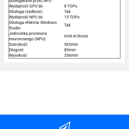
obsługiwane przez NPU
Wydajność GPU do
8 TOPs
Obsługa rzadkości
Tak
Wydajność NPU do
13 TOPs
Obsługa efektów Windows
Tak
Studio
Jednostka procesora
Intel AI Boost
neuronowego (NPU)
Szerokość
565mm
Długość
85mm
Wysokość
356mm
101 INC