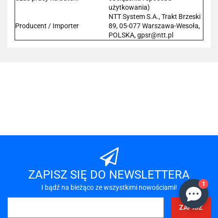
użytkowania)
NTT System S.A., Trakt Brzeski
Producent / Importer
89, 05-077 Warszawa-Wesoła,
POLSKA, gpsr@ntt.pl
101 INC
A-LAN
ZAPISZ SIĘ DO NEWSLETTERA
1
I bądź na bieżąco ze wszystkimi nowościami!