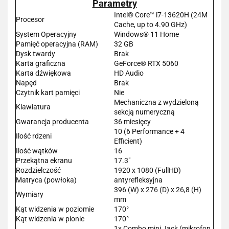
Parametry
Intel® Core™ i7-13620H (24M
Procesor
Cache, up to 4.90 GHz)
System Operacyjny
Windows® 11 Home
Pamięć operacyjna (RAM)
32 GB
Dysk twardy
Brak
Karta graficzna
GeForce® RTX 5060
Karta dźwiękowa
HD Audio
Napęd
Brak
Czytnik kart pamięci
Nie
Mechaniczna z wydzieloną
Klawiatura
sekcją numeryczną
Gwarancja producenta
36 miesięcy
10 (6 Performance + 4
Ilość rdzeni
Efficient)
Ilość wątków
16
Przekątna ekranu
17.3"
Rozdzielczość
1920 x 1080 (FullHD)
Matryca (powłoka)
antyrefleksyjna
396 (W) x 276 (D) x 26,8 (H)
Wymiary
mm
Kąt widzenia w poziomie
170°
Kąt widzenia w pionie
170°
1x Combo mini Jack (mikrofon