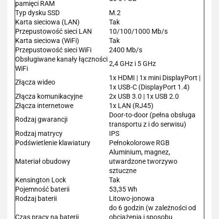
pamięci RAM
Typ dysku SSD
M.2
Karta sieciowa (LAN)
Tak
Przepustowość sieci LAN
10/100/1000 Mb/s
Karta sieciowa (WiFi)
Tak
Przepustowość sieci WiFi
2400 Mb/s
Obsługiwane kanały łączności
2,4 GHz i 5 GHz
WiFi
1x HDMI | 1x mini DisplayPort |
Złącza wideo
1x USB-C (DisplayPort 1.4)
Złącza komunikacyjne
2x USB 3.0 | 1x USB 2.0
Złącza internetowe
1x LAN (RJ45)
Door-to-door (pełna obsługa
Rodzaj gwarancji
transportu z i do serwisu)
Rodzaj matrycy
IPS
Podświetlenie klawiatury
Pełnokolorowe RGB
Aluminium, magnez,
Materiał obudowy
utwardzone tworzywo
sztuczne
Kensington Lock
Tak
Pojemność baterii
53,35 Wh
Rodzaj baterii
Litowo-jonowa
do 6 godzin (w zależności od
Czas pracy na baterii
obciążenia i sposobu