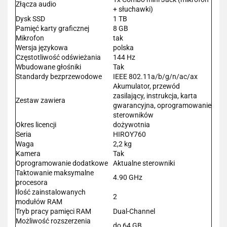
Złącza audio
+ słuchawki)
Dysk SSD
1 TB
Pamięć karty graficznej
8 GB
Mikrofon
tak
Wersja językowa
polska
Częstotliwość odświeżania
144 Hz
Wbudowane głośniki
Tak
Standardy bezprzewodowe
IEEE 802.11a/b/g/n/ac/ax
Akumulator, przewód
zasilający, instrukcja, karta
Zestaw zawiera
gwarancyjna, oprogramowanie
sterowników
Okres licencji
dożywotnia
Seria
HIROY760
Waga
2,2 kg
Kamera
Tak
Oprogramowanie dodatkowe
Aktualne sterowniki
Taktowanie maksymalne
4.90 GHz
procesora
Ilość zainstalowanych
2
modułów RAM
Tryb pracy pamięci RAM
Dual-Channel
Możliwość rozszerzenia
do 64 GB