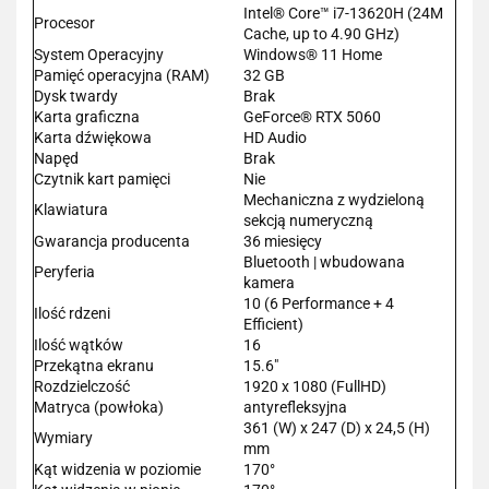
Intel® Core™ i7-13620H (24M
Procesor
Cache, up to 4.90 GHz)
System Operacyjny
Windows® 11 Home
Pamięć operacyjna (RAM)
32 GB
Dysk twardy
Brak
Karta graficzna
GeForce® RTX 5060
Karta dźwiękowa
HD Audio
Napęd
Brak
Czytnik kart pamięci
Nie
Mechaniczna z wydzieloną
Klawiatura
sekcją numeryczną
Gwarancja producenta
36 miesięcy
Bluetooth | wbudowana
Peryferia
kamera
10 (6 Performance + 4
Ilość rdzeni
Efficient)
Ilość wątków
16
Przekątna ekranu
15.6"
Rozdzielczość
1920 x 1080 (FullHD)
Matryca (powłoka)
antyrefleksyjna
361 (W) x 247 (D) x 24,5 (H)
Wymiary
mm
Kąt widzenia w poziomie
170°