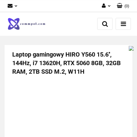
(
0
)
Zaloguj się
Zarejestruj się
Dodaj zgłoszenie
Laptop gamingowy HIRO Y560 15.6'',
144Hz, i7 13620H, RTX 5060 8GB, 32GB
RAM, 2TB SSD M.2, W11H