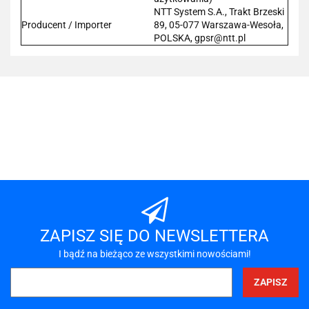
NTT System S.A., Trakt Brzeski
Producent / Importer
89, 05-077 Warszawa-Wesoła,
POLSKA, gpsr@ntt.pl
101 INC
A-LAN
ZAPISZ SIĘ DO NEWSLETTERA
I bądź na bieżąco ze wszystkimi nowościami!