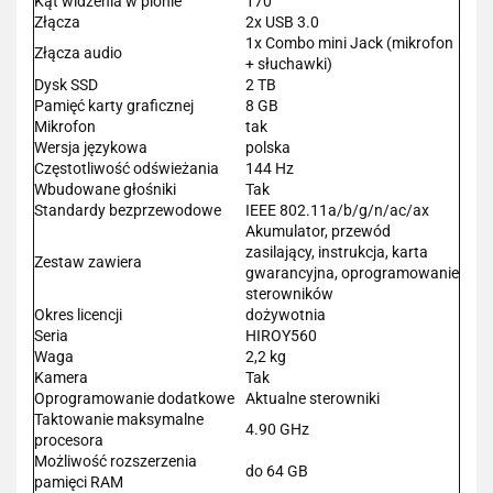
Kąt widzenia w pionie
170°
Złącza
2x USB 3.0
1x Combo mini Jack (mikrofon
Złącza audio
+ słuchawki)
Dysk SSD
2 TB
Pamięć karty graficznej
8 GB
Mikrofon
tak
Wersja językowa
polska
Częstotliwość odświeżania
144 Hz
Wbudowane głośniki
Tak
Standardy bezprzewodowe
IEEE 802.11a/b/g/n/ac/ax
Akumulator, przewód
zasilający, instrukcja, karta
Zestaw zawiera
gwarancyjna, oprogramowanie
sterowników
Okres licencji
dożywotnia
Seria
HIROY560
Waga
2,2 kg
Kamera
Tak
Oprogramowanie dodatkowe
Aktualne sterowniki
Taktowanie maksymalne
4.90 GHz
procesora
Możliwość rozszerzenia
do 64 GB
pamięci RAM