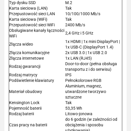
Typ dysku SSD
M.2
Karta sieciowa (LAN)
Tak
Przepustowość sieci LAN
10/100/1000 Mb/s
Karta sieciowa (WiFi)
Tak
Przepustowość sieci WiFi
2400 Mb/s
Obsługiwane kanały łączności
2,4 GHz i 5 GHz
WiFi
1x HDMI | 1x mini DisplayPort |
Złącza wideo
1x USB-C (DisplayPort 1.4)
Złącza komunikacyjne
2x USB 3.0 | 1x USB 2.0
Złącza internetowe
1x LAN (RJ45)
Door-to-door (pełna obsługa
Rodzaj gwarancji
transportu z i do serwisu)
Rodzaj matrycy
IPS
Podświetlenie klawiatury
Pełnokolorowe RGB
Aluminium, magnez,
Materiał obudowy
utwardzone tworzywo
sztuczne
Kensington Lock
Tak
Pojemność baterii
53,35 Wh
Rodzaj baterii
Litowo-jonowa
do 6 godzin (w zależności od
Czas pracy na baterii
obciążenia i sposobu
użytkowania)