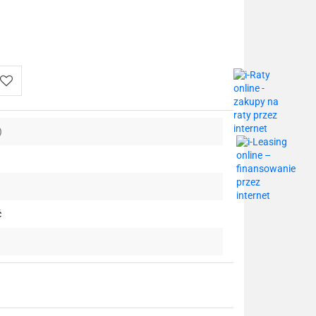
Do
)
przechowalni
ć