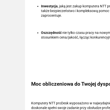
Inwestycja
, jaką jest zakup komputera NTT p
także bezpieczeństwo i kompleksową pomoc w 
zaprocentuje.
Oszczędność
nie tylko czasu pracy na nowy
stosunkiem cena/jakość, łącząc konkurencyj
Moc obliczeniowa do Twojej dyspo
Komputery NTT proDesk wyposażono w najwydajniej
doskonale spełni swoje zadanie przy obsłudze prof