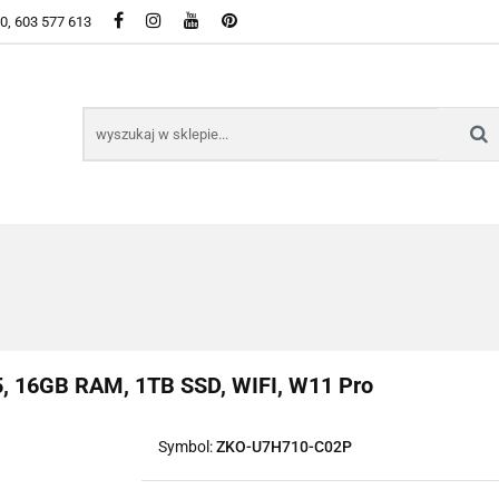
50, 603 577 613
WSZYSTKIE KATEGORIE DOSTĘPNE W SKLEPIE
KIE KATEGORIE DOSTĘPNE W SKLEPIE
5, 16GB RAM, 1TB SSD, WIFI, W11 Pro
Symbol:
ZKO-U7H710-C02P