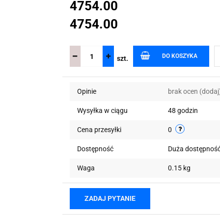
4754.00
4754.00
DO KOSZYKA
szt.
Opinie
brak ocen
(dodaj
Wysyłka w ciągu
48 godzin
Cena przesyłki
0
Dostępność
Duża dostępnoś
Waga
0.15 kg
ZADAJ PYTANIE