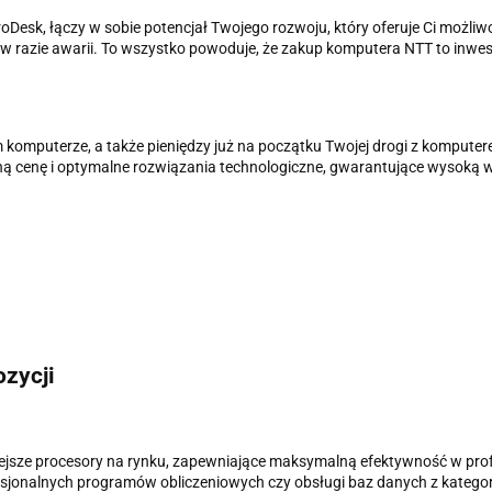
roDesk, łączy w sobie potencjał Twojego rozwoju, który oferuje Ci możl
razie awarii. To wszystko powoduje, że zakup komputera NTT to inwestyc
m komputerze, a także pieniędzy już na początku Twojej drogi z komput
ną cenę i optymalne rozwiązania technologiczne, gwarantujące wysoką 
zycji
sze procesory na rynku, zapewniające maksymalną efektywność w pro
esjonalnych programów obliczeniowych czy obsługi baz danych z kategori