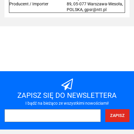
Producent / Importer
89, 05-077 Warszawa-Wesoła,
POLSKA, gpsr@ntt.pl
101 INC
A-LAN
ZAPISZ SIĘ DO NEWSLETTERA
I bądź na bieżąco ze wszystkimi nowościami!