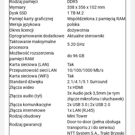
Rodzaj pamięci
DDR5
Wymiary
338 x 356 x 102 mm
Dysk SSD
1 TB M.2
Pamięć karty graficznej
Współdzielona z pamięcią RAM
Wersja językowa
polska
Okres licencji
dożywotnia
Oprogramowanie dodatkowe
Aktualne sterowniki
Taktowanie maksymalne
5.20 GHz
procesora
Możliwość rozszerzenia
do 96 GB
pamięci RAM
Karta sieciowa (LAN)
Tak
Przepustowość sieci LAN
10/100/1000 Mb/s
Karta sieciowa (WiFi)
Tak
Standard dźwięku
2.1/4.1/5.1 Surround
Złącza wideo
1x HDMI
3x Audio jack 3,5mm (w tym
Złącza audio (tył)
złącze mikrofonu i słuchawek)
Złącza komunikacyjne
2x USB 3.0 | 2x USB 2.0
Złącza internetowe
1x LAN (RJ45)
Rodzaj obudowy
Mini Tower
Door-to-door (pełna obsługa
Rodzaj gwarancji
transportu z i do serwisu)
NTT System S.A., Trakt Brzeski