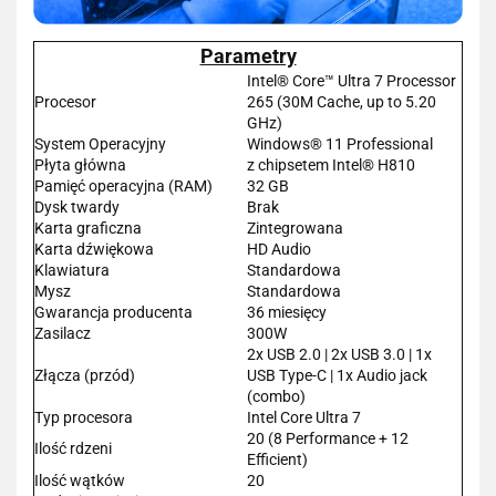
Parametry
Intel® Core™ Ultra 7 Processor
Procesor
265 (30M Cache, up to 5.20
GHz)
System Operacyjny
Windows® 11 Professional
Płyta główna
z chipsetem Intel® H810
Pamięć operacyjna (RAM)
32 GB
Dysk twardy
Brak
Karta graficzna
Zintegrowana
Karta dźwiękowa
HD Audio
Klawiatura
Standardowa
Mysz
Standardowa
Gwarancja producenta
36 miesięcy
Zasilacz
300W
2x USB 2.0 | 2x USB 3.0 | 1x
Złącza (przód)
USB Type-C | 1x Audio jack
(combo)
Typ procesora
Intel Core Ultra 7
20 (8 Performance + 12
Ilość rdzeni
Efficient)
Ilość wątków
20