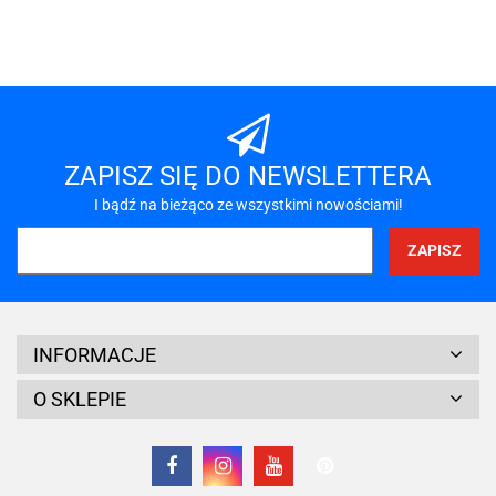
101 INC
A-LAN
ZAPISZ SIĘ DO NEWSLETTERA
I bądź na bieżąco ze wszystkimi nowościami!
A4 TECH
INFORMACJE
O SKLEPIE