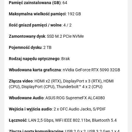
Pamięć zainstalowana (GB)
: 64
Maksymalna wielkość pamięci
: 192 GB
Ilość gniazd pamięci / wolne
: 4 / 2
Zamontowany dysk
: SSD M.2 PCIe NVMe
Pojemność dysku
: 2 TB
Rodzaj napędu optycznego
: Brak
Wbudowana karta graficzna
: nVidia GeForce RTX 5090 32GB
Złącza video
: HDMI x2 (RTX), DisplayPort x 3 (RTX), HDMI
(CPU), DisplayPort (CPU), Thunderbolt™ 4 x 2 (CPU)
Wbudowane Audio
: ASUS ROG SupremeFX ALC4080
Wejścia i wyjścia audio
: 2 x OFC Audio Jacks, S/PDIF
Łączność
: LAN 2,5 Gbps, WiFi IEEE 802.11be, Bluetooth 5.4
Złącza i porty komunikacyjne
: USB 2.0 x 2, USB 3.2 Gen 1 x 4,