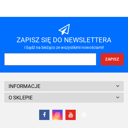
A-LAN
ZAPISZ SIĘ DO NEWSLETTERA
I bądź na bieżąco ze wszystkimi nowościami!
A4 TECH
INFORMACJE
O SKLEPIE
Acar