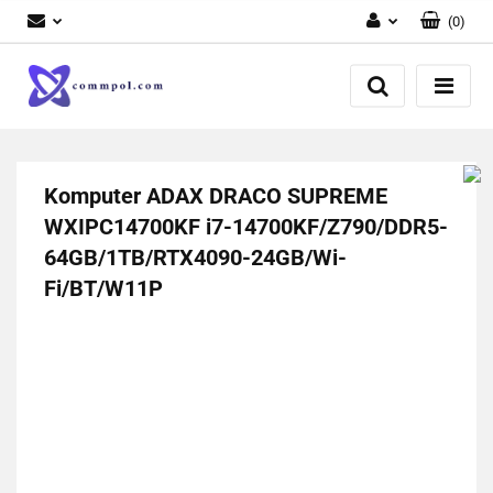
(
0
)
Zaloguj się
Zarejestruj się
Dodaj zgłoszenie
Komputer ADAX DRACO SUPREME
WXIPC14700KF i7-14700KF/Z790/DDR5-
64GB/1TB/RTX4090-24GB/Wi-
Fi/BT/W11P