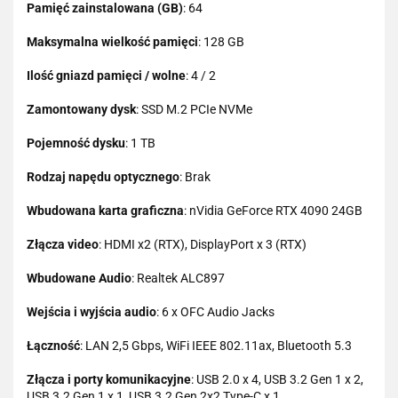
Pamięć zainstalowana (GB)
: 64
Maksymalna wielkość pamięci
: 128 GB
Ilość gniazd pamięci / wolne
: 4 / 2
Zamontowany dysk
: SSD M.2 PCIe NVMe
Pojemność dysku
: 1 TB
Rodzaj napędu optycznego
: Brak
Wbudowana karta graficzna
: nVidia GeForce RTX 4090 24GB
Złącza video
: HDMI x2 (RTX), DisplayPort x 3 (RTX)
Wbudowane Audio
: Realtek ALC897
Wejścia i wyjścia audio
: 6 x OFC Audio Jacks
Łączność
: LAN 2,5 Gbps, WiFi IEEE 802.11ax, Bluetooth 5.3
Złącza i porty komunikacyjne
: USB 2.0 x 4, USB 3.2 Gen 1 x 2,
USB 3.2 Gen 1 x 1, USB 3.2 Gen 2x2 Type-C x 1