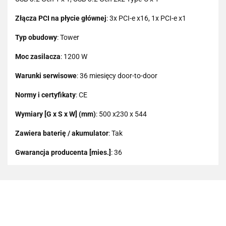
Złącza PCI na płycie głównej
: 3x PCI-e x16, 1x PCI-e x1
Typ obudowy
: Tower
Moc zasilacza
: 1200 W
Warunki serwisowe
: 36 miesięcy door-to-door
Normy i certyfikaty
: CE
Wymiary [G x S x W] (mm)
: 500 x230 x 544
Zawiera baterię / akumulator
: Tak
Gwarancja producenta [mies.]
: 36
101 INC