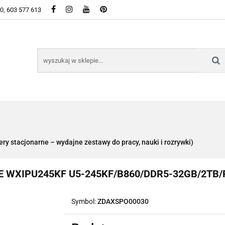
50, 603 577 613
WSZYSTKIE KATEGORIE DOSTĘPNE W SKLEPIE
KIE KATEGORIE DOSTĘPNE W SKLEPIE
y stacjonarne – wydajne zestawy do pracy, nauki i rozrywki)
 WXIPU245KF U5-245KF/B860/DDR5-32GB/2TB/R
Symbol:
ZDAXSPO00030