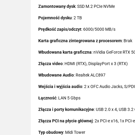
Zamontowany dysk
: SSD M.2 PCIe NVMe
Pojemność dysku
: 2 TB
Prędkość zapis/odczyt
: 6000/5000 MB/s
Karta graficzna zintegrowana z procesorem
: Brak
Wbudowana karta graficzna
: nVidia GeForce RTX 5
Złącza video
: HDMI (RTX), DisplayPort x 3 (RTX)
Wbudowane Audio
: Realtek ALC897
Wejścia i wyjścia audio
: 2 x OFC Audio Jacks, S/PD
Łączność
: LAN 5 Gbps
Złącza i porty komunikacyjne
: USB 2.0 x 4, USB 3.2
Złącza PCI na płycie głównej
: 2x PCI-e x16, 1x PCI-
Typ obudowy
: Midi Tower