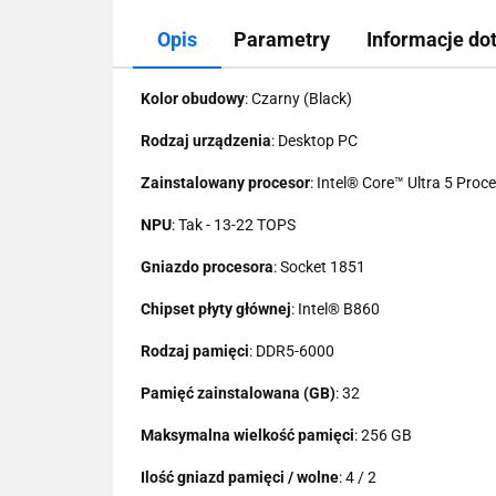
Opis
Parametry
Informacje do
Kolor obudowy
: Czarny (Black)
Rodzaj urządzenia
: Desktop PC
Zainstalowany procesor
: Intel® Core™ Ultra 5 Pro
NPU
: Tak - 13-22 TOPS
Gniazdo procesora
: Socket 1851
Chipset płyty głównej
: Intel® B860
Rodzaj pamięci
: DDR5-6000
Pamięć zainstalowana (GB)
: 32
Maksymalna wielkość pamięci
: 256 GB
Ilość gniazd pamięci / wolne
: 4 / 2