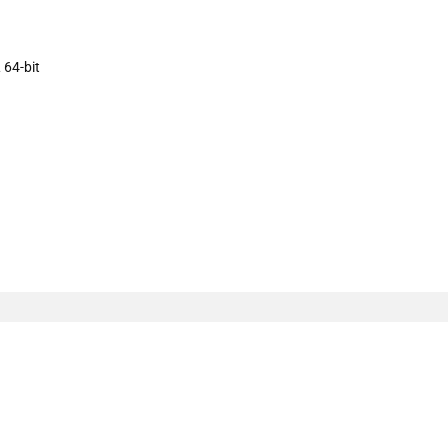
 64-bit
101 INC