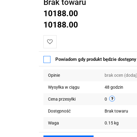
Brak towaru
10188.00
10188.00
Do
Powiadom gdy produkt będzie dostępny
przechowalni
Opinie
brak ocen
(dodaj
Wysyłka w ciągu
48 godzin
Cena przesyłki
0
Dostępność
Brak towaru
Waga
0.15 kg