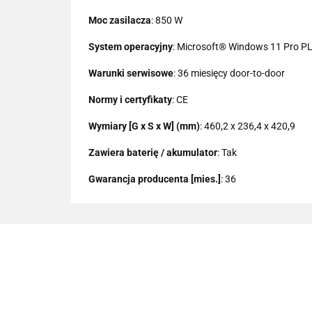
Moc zasilacza
: 850 W
System operacyjny
: Microsoft® Windows 11 Pro PL
Warunki serwisowe
: 36 miesięcy door-to-door
Normy i certyfikaty
: CE
Wymiary [G x S x W] (mm)
: 460,2 x 236,4 x 420,9
Zawiera baterię / akumulator
: Tak
Gwarancja producenta [mies.]
: 36