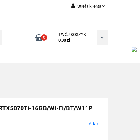
Strefa klienta
Zaloguj się
Zarejestruj się
TWÓJ KOSZYK
0
Dodaj zgłoszenie
0,00 zł
TX5070Ti-16GB/Wi-Fi/BT/W11P
Adax