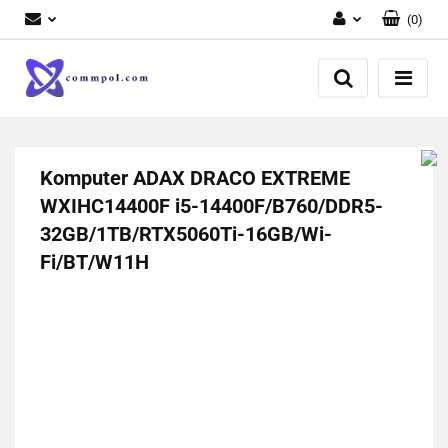
(
0
)
Zaloguj się
Zarejestruj się
Dodaj zgłoszenie
Komputer ADAX DRACO EXTREME
WXIHC14400F i5-14400F/B760/DDR5-
32GB/1TB/RTX5060Ti-16GB/Wi-
Fi/BT/W11H