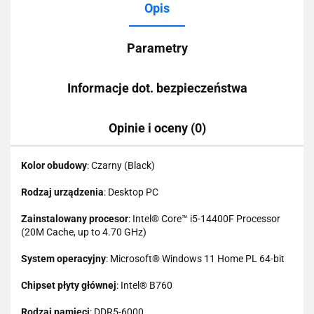
Opis
Parametry
Informacje dot. bezpieczeństwa
Opinie i oceny (0)
Kolor obudowy
: Czarny (Black)
Rodzaj urządzenia
: Desktop PC
Zainstalowany procesor
: Intel® Core™ i5-14400F Processor
(20M Cache, up to 4.70 GHz)
System operacyjny
: Microsoft® Windows 11 Home PL 64-bit
Chipset płyty głównej
: Intel® B760
Rodzaj pamięci
: DDR5-6000