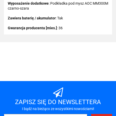
Wyposażenie dodatkowe
: Podkładka pod mysz AOC MM300M
czarno-szara
Zawiera baterię / akumulator
: Tak
Gwarancja producenta [mies.]
: 36
101 INC
A-LAN
ZAPISZ SIĘ DO NEWSLETTERA
I bądź na bieżąco ze wszystkimi nowościami!