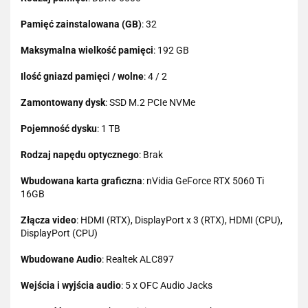
Pamięć zainstalowana (GB)
: 32
Maksymalna wielkość pamięci
: 192 GB
Ilość gniazd pamięci / wolne
: 4 / 2
Zamontowany dysk
: SSD M.2 PCIe NVMe
Pojemność dysku
: 1 TB
Rodzaj napędu optycznego
: Brak
Wbudowana karta graficzna
: nVidia GeForce RTX 5060 Ti
16GB
Złącza video
: HDMI (RTX), DisplayPort x 3 (RTX), HDMI (CPU),
DisplayPort (CPU)
Wbudowane Audio
: Realtek ALC897
Wejścia i wyjścia audio
: 5 x OFC Audio Jacks