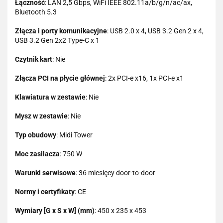
Łączność
: LAN 2,5 Gbps, WiFi IEEE 802.11a/b/g/n/ac/ax,
Bluetooth 5.3
Złącza i porty komunikacyjne
: USB 2.0 x 4, USB 3.2 Gen 2 x 4,
USB 3.2 Gen 2x2 Type-C x 1
Czytnik kart
: Nie
Złącza PCI na płycie głównej
: 2x PCI-e x16, 1x PCI-e x1
Klawiatura w zestawie
: Nie
Mysz w zestawie
: Nie
Typ obudowy
: Midi Tower
Moc zasilacza
: 750 W
Warunki serwisowe
: 36 miesięcy door-to-door
Normy i certyfikaty
: CE
Wymiary [G x S x W] (mm)
: 450 x 235 x 453