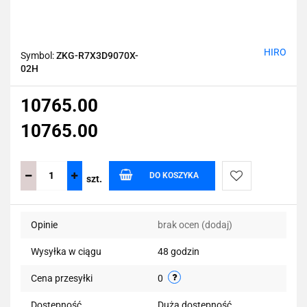
HIRO
Symbol:
ZKG-R7X3D9070X-
02H
10765.00
10765.00
DO KOSZYKA
szt.
Do
Opinie
brak ocen
(dodaj)
przechowalni
Wysyłka w ciągu
48 godzin
Cena przesyłki
0
Dostępność
Duża dostępność