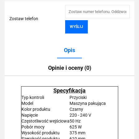
Zostaw telefon
WYŚLIJ
Opis
Opinie i oceny (0)
Specyfikacja
Typ kontroli
Przyciski
Model
Maszyna pakująca
Kolor produktu
Czarny
Napięcie
220 - 240 V
Częstotliwość wejściowa
50 Hz
Pobór mocy
625 W
Wysokość produktu
375 mm
Szerokość produktu
610 mm