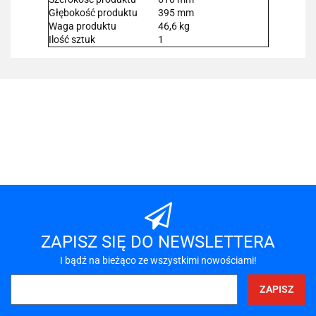
Głębokość produktu
395 mm
Waga produktu
46,6 kg
Ilość sztuk
1
101 INC
A-LAN
ZAPISZ SIĘ DO NEWSLETTERA
I bądź na bieżąco ze wszystkimi nowościami!