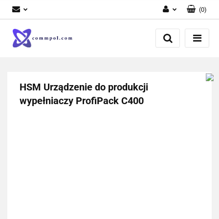
(
0
)
Zaloguj się
Zarejestruj się
Dodaj zgłoszenie
HSM Urządzenie do produkcji
wypełniaczy ProfiPack C400