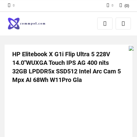
(
0
)
Zaloguj się
Zarejestruj się
Dodaj zgłoszenie
HP Elitebook X G1i Flip Ultra 5 228V
14.0"WUXGA Touch IPS AG 400 nits
32GB LPDDR5x SSD512 Intel Arc Cam 5
Mpx AI 68Wh W11Pro Gla