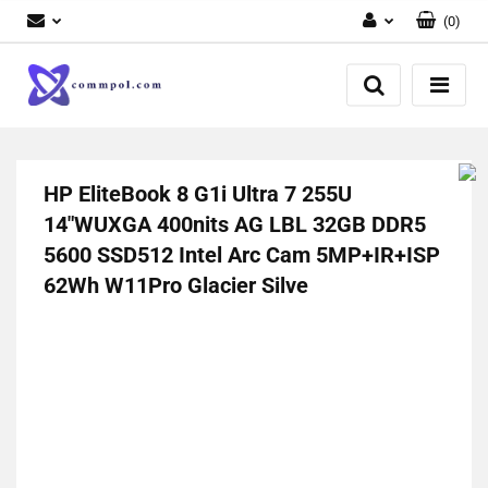
(
0
)
Zaloguj się
Zarejestruj się
Dodaj zgłoszenie
HP EliteBook 8 G1i Ultra 7 255U
14"WUXGA 400nits AG LBL 32GB DDR5
5600 SSD512 Intel Arc Cam 5MP+IR+ISP
62Wh W11Pro Glacier Silve