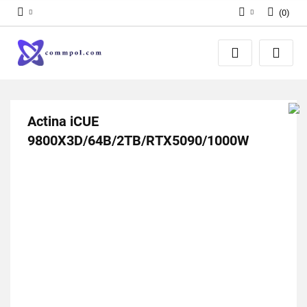
(
0
)
Zaloguj się
Zarejestruj się
Dodaj zgłoszenie
Actina iCUE
9800X3D/64B/2TB/RTX5090/1000W