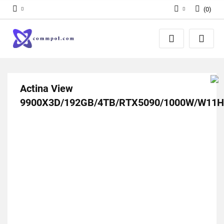
(
0
)
Zaloguj się
Zarejestruj się
Dodaj zgłoszenie
Actina View
9900X3D/192GB/4TB/RTX5090/1000W/W11H