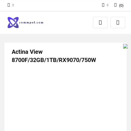
(
0
)
Zaloguj się
Zarejestruj się
Dodaj zgłoszenie
Actina View
8700F/32GB/1TB/RX9070/750W