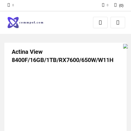
(
0
)
Zaloguj się
Zarejestruj się
Dodaj zgłoszenie
Actina View
8400F/16GB/1TB/RX7600/650W/W11H