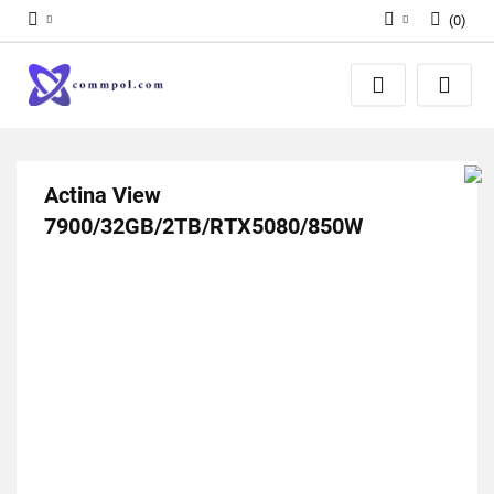
(
0
)
Zaloguj się
Zarejestruj się
Dodaj zgłoszenie
Actina View
7900/32GB/2TB/RTX5080/850W