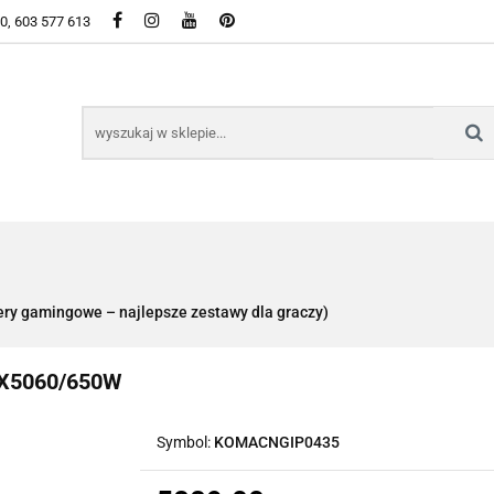
50, 603 577 613
WSZYSTKIE KATEGORIE DOSTĘPNE W SKLEPIE
KIE KATEGORIE DOSTĘPNE W SKLEPIE
y gamingowe – najlepsze zestawy dla graczy)
TX5060/650W
Symbol:
KOMACNGIP0435