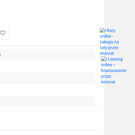
Do
)
przechowalni