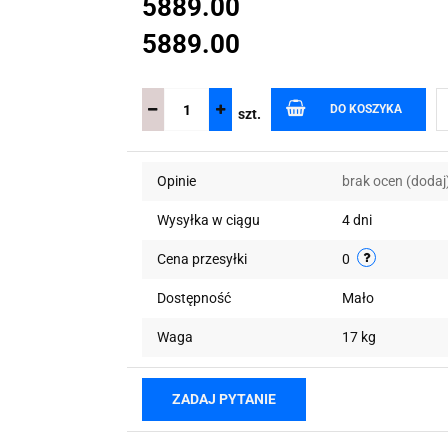
5889.00
5889.00
DO KOSZYKA
szt.
Opinie
brak ocen
(dodaj
Wysyłka w ciągu
4 dni
Cena przesyłki
0
Dostępność
Mało
Waga
17 kg
ZADAJ PYTANIE