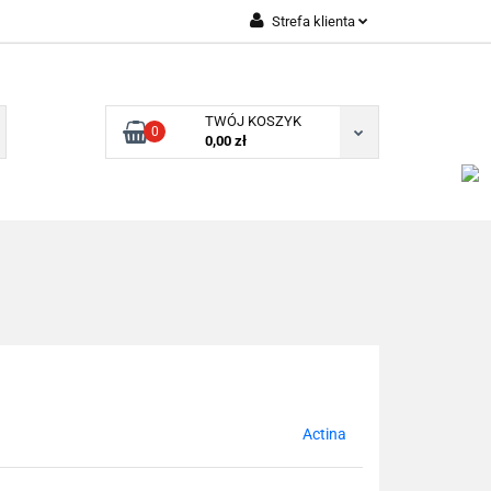
Strefa klienta
Zaloguj się
Zarejestruj się
TWÓJ KOSZYK
0
Dodaj zgłoszenie
0,00 zł
Actina