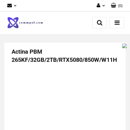
(
0
)
Zaloguj się
Zarejestruj się
Dodaj zgłoszenie
Actina PBM
265KF/32GB/2TB/RTX5080/850W/W11H