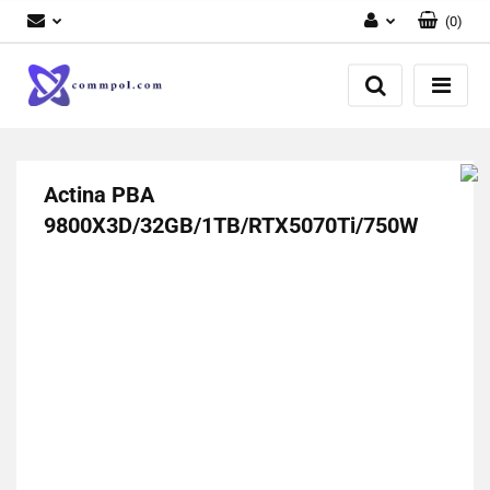
(
0
)
Zaloguj się
Zarejestruj się
Dodaj zgłoszenie
Actina PBA
9800X3D/32GB/1TB/RTX5070Ti/750W