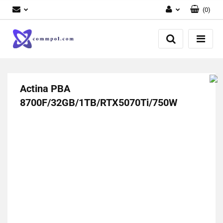
(
0
)
Zaloguj się
Zarejestruj się
Dodaj zgłoszenie
Actina PBA
8700F/32GB/1TB/RTX5070Ti/750W