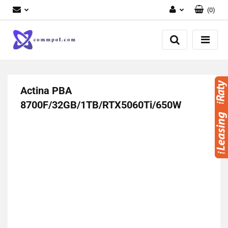
(
0
)
Zaloguj się
Zarejestruj się
Dodaj zgłoszenie
Actina PBA
8700F/32GB/1TB/RTX5060Ti/650W