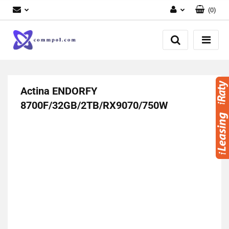
(
0
)
Zaloguj się
Zarejestruj się
Dodaj zgłoszenie
Actina ENDORFY
8700F/32GB/2TB/RX9070/750W