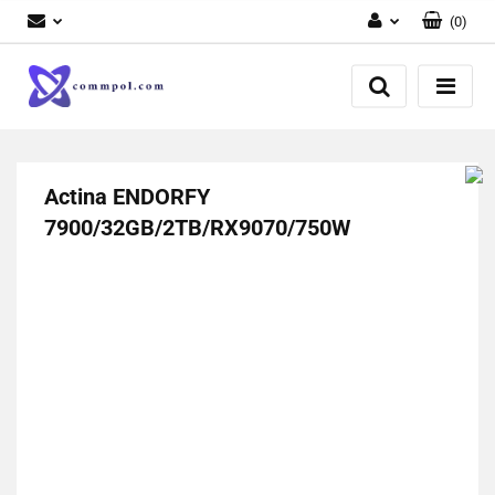
(
0
)
Zaloguj się
Zarejestruj się
Dodaj zgłoszenie
Actina ENDORFY
7900/32GB/2TB/RX9070/750W