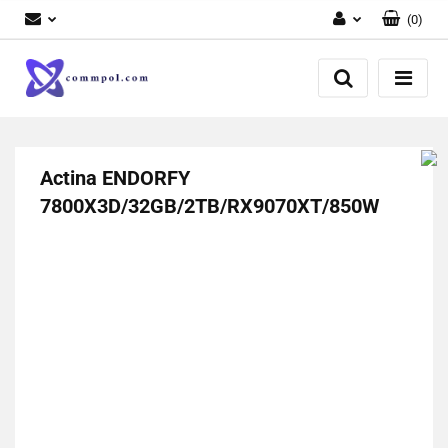
(
0
)
Zaloguj się
Zarejestruj się
Dodaj zgłoszenie
Actina ENDORFY
7800X3D/32GB/2TB/RX9070XT/850W