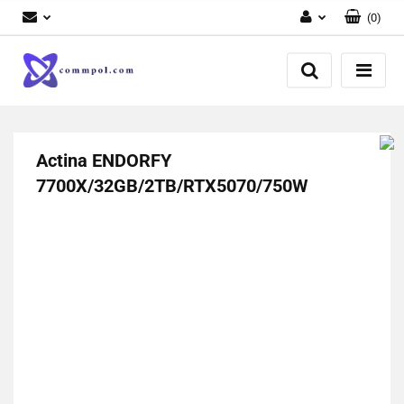
(
0
)
Zaloguj się
Zarejestruj się
Dodaj zgłoszenie
Actina ENDORFY
7700X/32GB/2TB/RTX5070/750W