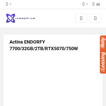
(
0
)
Zaloguj się
Zarejestruj się
Dodaj zgłoszenie
Actina ENDORFY
7700/32GB/2TB/RTX5070/750W