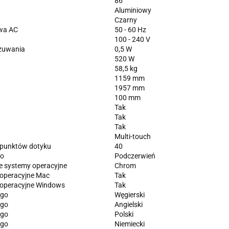
86'
Aluminiowy
Czarny
owa AC
50 - 60 Hz
100 - 240 V
czuwania
0,5 W
520 W
58,5 kg
1159 mm
1957 mm
100 mm
Tak
Tak
Tak
Multi-touch
 punktów dotyku
40
go
Podczerwień
e systemy operacyjne
Chrom
operacyjne Mac
Tak
operacyjne Windows
Tak
ego
Węgierski
ego
Angielski
ego
Polski
ego
Niemiecki