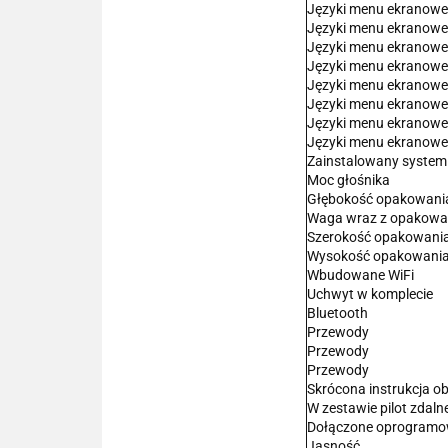
Języki menu ekranow
Języki menu ekranow
Języki menu ekranow
Języki menu ekranow
Języki menu ekranow
Języki menu ekranow
Języki menu ekranow
Języki menu ekranow
Zainstalowany system
Moc głośnika
Głębokość opakowani
Waga wraz z opakowa
Szerokość opakowani
Wysokość opakowani
Wbudowane WiFi
Uchwyt w komplecie
Bluetooth
Przewody
Przewody
Przewody
Skrócona instrukcja ob
W zestawie pilot zdal
Dołączone oprogramo
Jasność