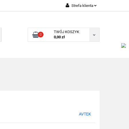
Strefa klienta
Zaloguj się
Zarejestruj się
TWÓJ KOSZYK
0
Dodaj zgłoszenie
0,00 zł
AVTEK