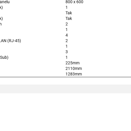
panelu
800 x 600
k)
1
Tak
k)
Tak
h
2
1
4
 LAN (RJ-45)
2
1
3
-Sub)
1
225mm
2110mm
1283mm
101 INC