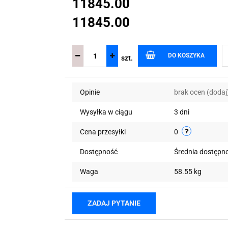
11845.00
11845.00
DO KOSZYKA
szt.
Opinie
brak ocen
(dodaj
Wysyłka w ciągu
3 dni
Cena przesyłki
0
Dostępność
Średnia dostępn
Waga
58.55 kg
ZADAJ PYTANIE