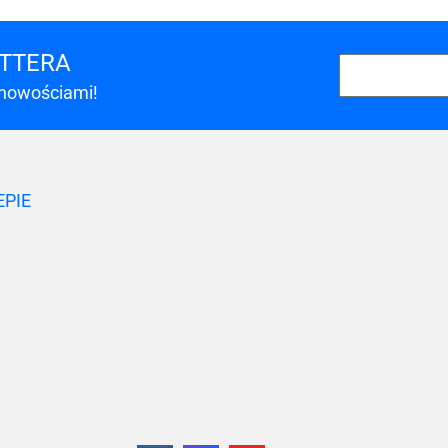
ETTERA
 nowościami!
A-LAN
EPIE
A4 TECH
Acar