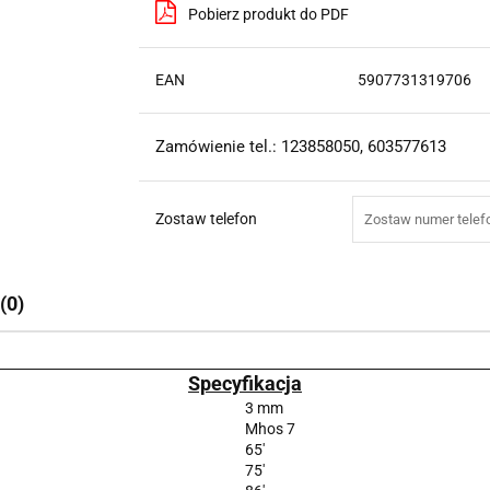
Pobierz produkt do PDF
EAN
5907731319706
Zamówienie tel.: 123858050, 603577613
Zostaw telefon
(0)
Specyfikacja
3 mm
Mhos 7
65'
75'