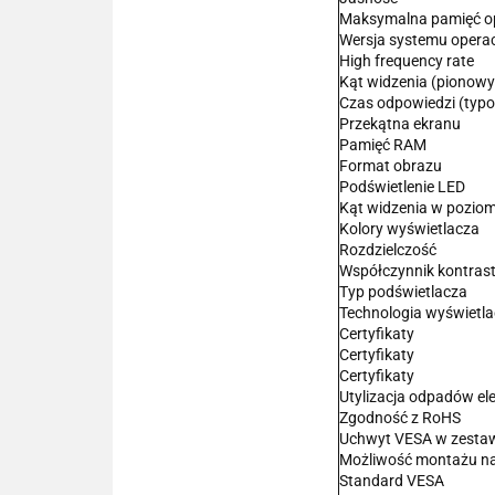
Maksymalna pamięć o
Wersja systemu opera
High frequency rate
Kąt widzenia (pionowy
Czas odpowiedzi (typ
Przekątna ekranu
Pamięć RAM
Format obrazu
Podświetlenie LED
Kąt widzenia w poziom
Kolory wyświetlacza
Rozdzielczość
Współczynnik kontras
Typ podświetlacza
Technologia wyświetl
Certyfikaty
Certyfikaty
Certyfikaty
Utylizacja odpadów ele
Zgodność z RoHS
Uchwyt VESA w zesta
Możliwość montażu na
Standard VESA