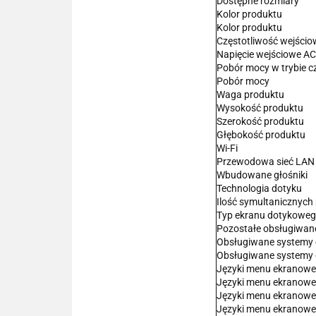
Dostępne rozmiary
Kolor produktu
Kolor produktu
Częstotliwość wejści
Napięcie wejściowe AC
Pobór mocy w trybie 
Pobór mocy
Waga produktu
Wysokość produktu
Szerokość produktu
Głębokość produktu
Wi-Fi
Przewodowa sieć LAN
Wbudowane głośniki
Technologia dotyku
Ilość symultanicznych
Typ ekranu dotykowe
Pozostałe obsługiwan
Obsługiwane systemy 
Obsługiwane systemy 
Języki menu ekranow
Języki menu ekranow
Języki menu ekranow
Języki menu ekranow