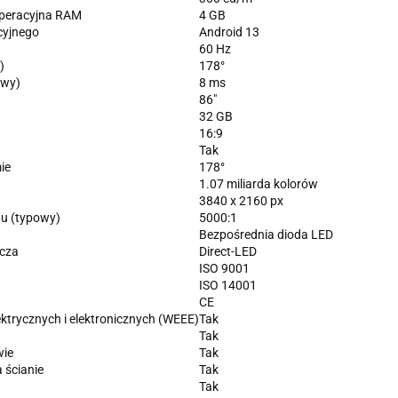
peracyjna RAM
4 GB
cyjnego
Android 13
60 Hz
)
178°
owy)
8 ms
86"
32 GB
16:9
Tak
ie
178°
1.07 miliarda kolorów
3840 x 2160 px
tu (typowy)
5000:1
Bezpośrednia dioda LED
acza
Direct-LED
ISO 9001
ISO 14001
CE
ktrycznych i elektronicznych (WEEE)
Tak
Tak
wie
Tak
 ścianie
Tak
Tak