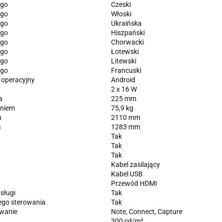
ego
Czeski
ego
Włoski
ego
Ukraińska
ego
Hiszpański
ego
Chorwacki
ego
Łotewski
ego
Litewski
ego
Francuski
 operacyjny
Android
2 x 16 W
a
225 mm
niem
75,9 kg
a
2110 mm
a
1283 mm
Tak
Tak
Tak
Kabel zasilający
Kabel USB
Przewód HDMI
sługi
Tak
nego sterowania
Tak
wanie
Note, Connect, Capture
300 cd/m²