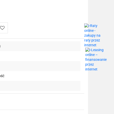
Do
)
przechowalni
ość