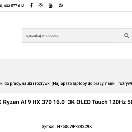
50, 603 577 613
WSZYSTKIE KATEGORIE DOSTĘPNE W SKLEPIE
KIE KATEGORIE DOSTĘPNE W SKLEPIE
do pracy, nauki i rozrywki (Najlepsze laptopy do pracy, nauki i rozryw
Ryzen AI 9 HX 370 16.0" 3K OLED Touch 120Hz 
Symbol:
H7606WP-SR229X