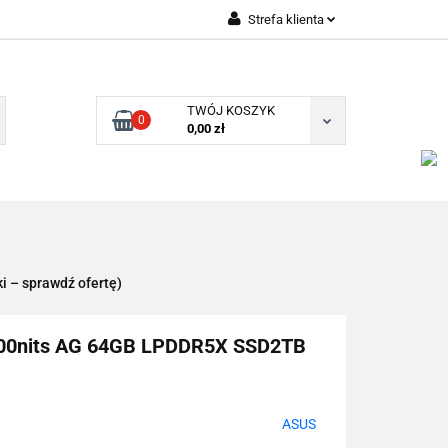
Strefa klienta
Zaloguj się
Zarejestruj się
TWÓJ KOSZYK
0
Dodaj zgłoszenie
0,00 zł
ki – sprawdź ofertę)
500nits AG 64GB LPDDR5X SSD2TB
ASUS