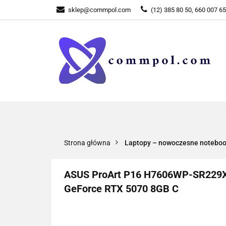
sklep@commpol.com
(12) 385 80 50, 660 007 6
WSZYSTKIE KATEGORIE
WSZYST
Strona główna
Laptopy – nowoczesne notebooki 
ASUS ProArt P16 H7606WP-SR229X 
GeForce RTX 5070 8GB C